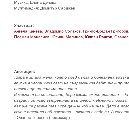
Музика: Елена Дечева
Мултимедия: Димитър Сарджев
Участват:
Ангела Канева
,
Владимир Солаков
,
Гринго-Богдан Григоров
Пламен Манасиев
,
Юлиян Малинов
,
Юлиян Рачков
,
Ованес
Анотация:
„Вяра е млада жена, която след дълга и болезнена връзк
впуска в хаотичния свят на съвременния дейтинг – прил
носят още по-голяма празнота.
В момент на осъзнаване, Вяра взема смело решение – да 
изгради отново вътрешната си цялост. Именно тогава, к
Как ще се развие тази среща – никой не знае. Дали е нов
вече е открила най-важното – вярата в себе си. А когато
- Ованес Торосян (режисьор)