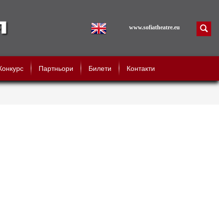
www.sofiatheatre.eu
Конкурс
Партньори
Билети
Контакти