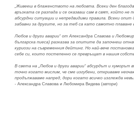
„Живееш в блаженството на любовта. Всеки ден благодари
връзката се разпада и се оказваш сам в свят, който не
абсурдни ситуации и непредвидими правила. Всеки опит
забавни за другите, но за теб са като самотно плаван
Любов и други аварии“ от Александра Славова и Любомир
българска пиеса) разказва за опитите да започнеш отнач
куриози на съвременния дейтинг. Но най-вече постановка
себе си, които постепенно се превръщат в нашия собств
В света на „Любов и други аварии“ абсурдът и хуморът в
точно когато мислим, че сме изгубени, откриваме неочак
продължаваме напред, дори когато всичко изглежда невъ
- Александра Славова и Любомира Видева (автори)