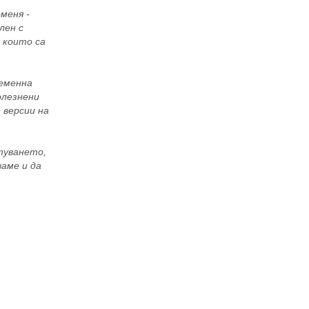
меня -
лен с
 които са
ременна
олезнени
 версии на
ътуването,
чаме и да