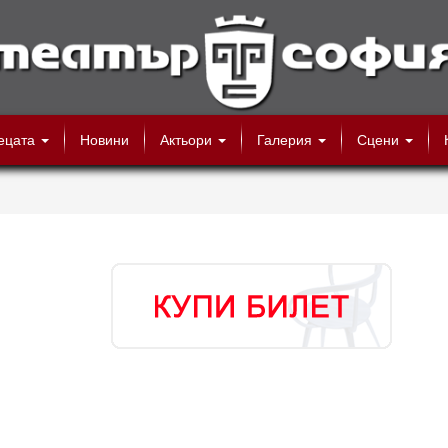
ецата
Новини
Актьори
Галерия
Сцени