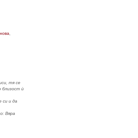
нова
,
си, тя се
о близост ѝ
 си и да
о: Вяра