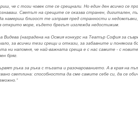
ш, че с този човек сте се срещнали. Но един ден всичко се про
 познаваш. Светът на срещите се оказва странен, дигитален, пъ
 да намериш близост те изправя пред странности и недомлъвки,
е в открито море, където брегът изглежда недостижим.
а Видева (наградена на Осмия конкурс на Театър София за съв
ало, за всички тези срещи и откази, за забавните и понякога б
та ни напомня, че най-важната среща е с нас самите - с новите
ен бряг.
ървят ръка за ръка с тъгата и разочарованието. А в края на п
вано светлина: способността да сме самите себе си, да се оби
зможно.“