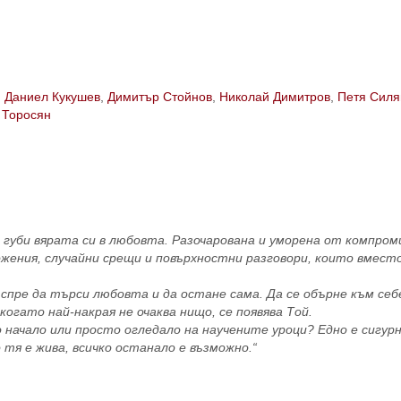
,
Даниел Кукушев
,
Димитър Стойнов
,
Николай Димитров
,
Петя Силя
 Торосян
а губи вярата си в любовта. Разочарована и уморена от компроми
ожения, случайни срещи и повърхностни разговори, които вмест
спре да търси любовта и да остане сама. Да се обърне към себе
огато най-накрая не очаква нищо, се появява Той.
о начало или просто огледало на научените уроци? Едно е сигурн
 тя е жива, всичко останало е възможно.“