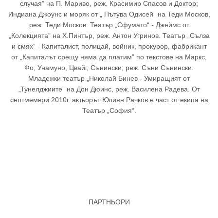
случая” на П. Мариво, реж. Красимир Спасов и Доктор;
Индиана Джоунс и моряк от „ Пътува Одисей” на Теди Москов,
реж. Теди Москов. Театър „Сфумато“ - Джеймс от
„Колекцията” на Х.Пинтър, реж. Антон Угринов. Театър „Сълза
и смях“ - Капиталист, полицай, войник, прокурор, фабрикант
от „Капиталът срещу няма да платим” по текстове на Маркс,
Фо, Унамуно, Цвайг, Сънински; реж. Съни Сънински.
Младежки театър „Николай Бинев - Умиращият от
„Тунелджиите” на Дон Дюинс, реж. Василена Радева. От
септмември 2010г. актьорът Юлиян Рачков е част от екипа на
Театър „София“.
ПАРТНЬОРИ