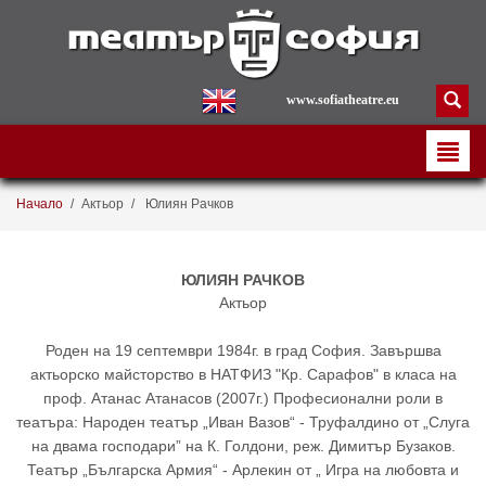
www.sofiatheatre.eu
Начало
/
Актьор
/
Юлиян Рачков
ЮЛИЯН РАЧКОВ
Актьор
Роден на 19 септември 1984г. в град София. Завършва
актьорско майсторство в НАТФИЗ "Кр. Сарафов" в класа на
проф. Атанас Атанасов (2007г.) Професионални роли в
театъра: Народен театър „Иван Вазов“ - Труфалдино от „Слуга
на двама господари” на К. Голдони, реж. Димитър Бузаков.
Театър „Българска Армия“ - Арлекин от „ Игра на любовта и