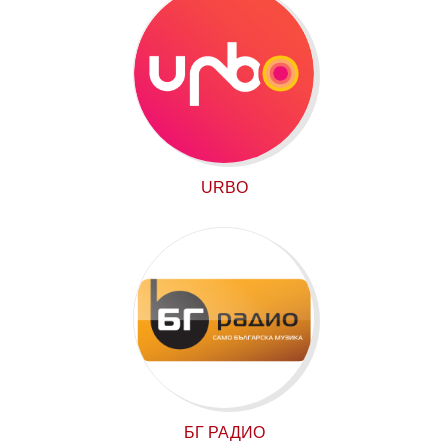
URBO
БГ РАДИО