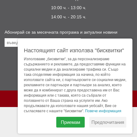
10:00 ч. - 13:00 ч.
14:00 ч. - 20:15 ч.
Настоящият сайт използва "бисквитки"
Посетете ни:
Използваме „бисквитки“, за да персонализираме
съдържанието и рекламите, да предоставяме функции на
социални медии и да анализираме трафика си. Също
така споделяме информация за начина, по който
използвате сайта ни, с партньорските си социални медии,
рекламните си партньори и партньори за анализ, които
може да я комбинират с друга предоставена им от Вас
Театър София © 2026 г. Всички права запазени.
информация или с такава, която са събрали от
ползването от Ваша страна на услугите им. Ако
изработка:
УебДизайн
продължавате да използвате нашия уебсайт, Вие се
съгласявате с нашите "бисквитки".
Повече информация
Приемам
Предпочитания