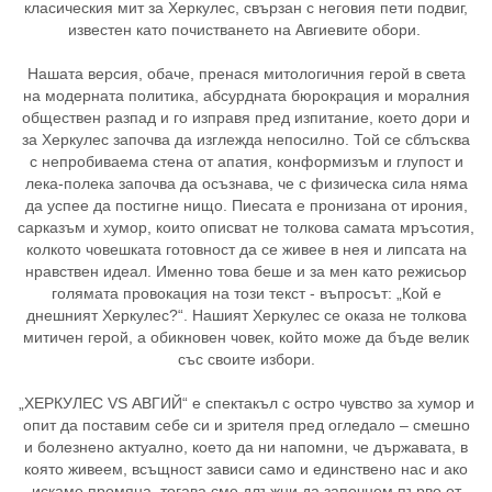
класическия мит за Херкулес, свързан с неговия пети подвиг,
известен като почистването на Авгиевите обори.
Нашата версия, обаче, пренася митологичния герой в света
на модерната политика, абсурдната бюрокрация и моралния
обществен разпад и го изправя пред изпитание, което дори и
за Херкулес започва да изглежда непосилно. Той се сблъсква
с непробиваема стена от апатия, конформизъм и глупост и
лека-полека започва да осъзнава, че с физическа сила няма
да успее да постигне нищо. Пиесата е пронизана от ирония,
сарказъм и хумор, които описват не толкова самата мръсотия,
колкото човешката готовност да се живее в нея и липсата на
нравствен идеал. Именно това беше и за мен като режисьор
голямата провокация на този текст - въпросът: „Кой е
днешният Херкулес?“. Нашият Херкулес се оказа не толкова
митичен герой, а обикновен човек, който може да бъде велик
със своите избори.
„ХЕРКУЛЕС VS АВГИЙ“ е спектакъл с остро чувство за хумор и
опит да поставим себе си и зрителя пред огледало – смешно
и болезнено актуално, което да ни напомни, че държавата, в
която живеем, всъщност зависи само и единствено нас и ако
искаме промяна, тогава сме длъжни да започнем първо от