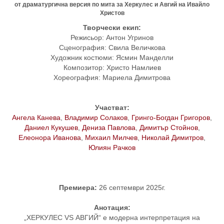
от драматургична версия по мита за Херкулес и Авгий на Ивайло
Христов
Творчески екип:
Режисьор: Антон Угринов
Сценография: Свила Величкова
Художник костюми: Ясмин Манделли
Композитор: Христо Намлиев
Хореография: Мариела Димитрова
Участват:
Ангела Канева
,
Владимир Солаков
,
Гринго-Богдан Григоров
,
Даниел Кукушев
,
Дениза Павлова
,
Димитър Стойнов
,
Елеонора Иванова
,
Михаил Милчев
,
Николай Димитров
,
Юлиян Рачков
Премиера:
26 септември 2025г.
Анотация:
„ХЕРКУЛЕС VS АВГИЙ“ е модерна интерпретация на