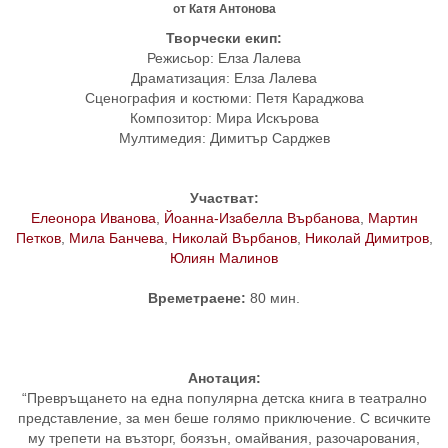
от Катя Антонова
Творчески екип:
Режисьор: Елза Лалева
Драматизация: Елза Лалева
Сценография и костюми: Петя Караджова
Композитор: Мира Искърова
Мултимедия: Димитър Сарджев
Участват:
Елеонора Иванова
,
Йоанна-Изабелла Върбанова
,
Мартин
Петков
,
Мила Банчева
,
Николай Върбанов
,
Николай Димитров
,
Юлиян Малинов
Времетраене:
80 мин.
Анотация:
“Превръщането на една популярна детска книга в театрално
представление, за мен беше голямо приключение. С всичките
му трепети на възторг, боязън, омайвания, разочарования,