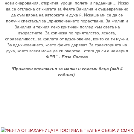
нови очарования, открития, уроци, полети и паданици… Исках
да се оттласна от книгата за Феята Ванилия и същевременно
да съм вярна на авторката и духа ѝ. Искаше ми се да се
получи спектакъл за „приключението порастване. За Филип и
Ванилия и техния леко критичен поглед към света на
възрастните. За копнежа по приятелство, яснота,
справедливост...за крилата от вдъхновение, които са ти нужни.
За вдъхновението, което феите даряват. За траекторията на
духа, която всеки може да си очертае...стига да си е намерил
ФЕЯ.“ -
Елза Лалева
*Приказен спектакъл за малки и големи деца (над 4
години).