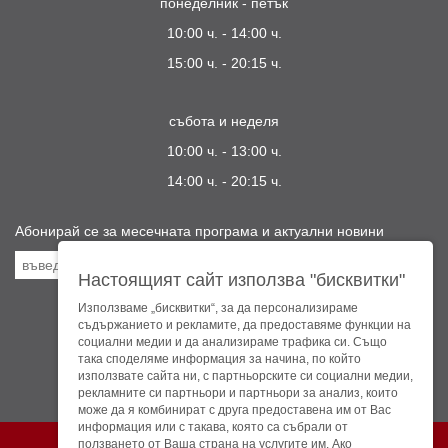
понеделник - петък
10:00 ч. - 14:00 ч.
15:00 ч. - 20:15 ч.
събота и неделя
10:00 ч. - 13:00 ч.
14:00 ч. - 20:15 ч.
Настоящият сайт използва "бисквитки"
Използваме „бисквитки“, за да персонализираме
Посетете ни:
съдържанието и рекламите, да предоставяме функции на
социални медии и да анализираме трафика си. Също
така споделяме информация за начина, по който
използвате сайта ни, с партньорските си социални медии,
рекламните си партньори и партньори за анализ, които
може да я комбинират с друга предоставена им от Вас
информация или с такава, която са събрали от
Театър София © 2026 г. Всички права запазени.
ползването от Ваша страна на услугите им. Ако