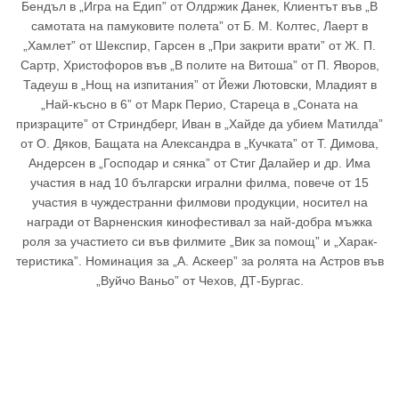
Бендъл в „Игра на Едип” от Олдржик Данек, Клиентът във „В
самотата на памуковите полета” от Б. М. Колтес, Лаерт в
„Хамлет” от Шекспир, Гарсен в „При закрити врати” от Ж. П.
Сартр, Христофоров във „В полите на Витоша” от П. Яворов,
Тадеуш в „Нощ на изпитания” от Йежи Лютовски, Младият в
„Най-късно в 6” от Марк Перио, Стареца в „Соната на
призраците” от Стриндберг, Иван в „Хайде да убием Матилда”
от О. Дяков, Бащата на Александра в „Кучката” от Т. Димова,
Андерсен в „Господар и сянка” от Стиг Далайер и др. Има
участия в над 10 български иг­рал­ни филма, повече от 15
участия в чуж­дес­транни филмови продукции, носител на
награди от Варненския кинофестивал за най-добра мъжка
роля за участието си във филмите „Вик за помощ” и „Харак­
теристика”. Номинация за „А. Аскеер” за ролята на Астров във
„Вуйчо Ваньо” от Чехов, ДТ-Бургас.