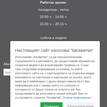
Работно време:
понеделник - петък
10:00 ч. - 14:00 ч.
15:00 ч. - 20:15 ч.
събота и неделя
10:00 ч. - 13:00 ч.
Настоящият сайт използва "бисквитки"
14:00 ч. - 20:15 ч.
Използваме „бисквитки“, за да персонализираме
съдържанието и рекламите, да предоставяме функции на
социални медии и да анализираме трафика си. Също
така споделяме информация за начина, по който
използвате сайта ни, с партньорските си социални медии,
рекламните си партньори и партньори за анализ, които
може да я комбинират с друга предоставена им от Вас
Посетете ни:
информация или с такава, която са събрали от
ползването от Ваша страна на услугите им. Ако
продължавате да използвате нашия уебсайт, Вие се
съгласявате с нашите "бисквитки".
Повече информация
Приемам
Предпочитания