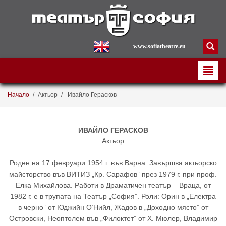
www.sofiatheatre.eu
Начало
/
Актьор
/
Ивайло Герасков
ИВАЙЛО ГЕРАСКОВ
Актьор
Роден на 17 февруари 1954 г. във Варна. Завършва актьорско
майсторство във ВИТИЗ „Кр. Сарафов” през 1979 г. при проф.
Елка Михайлова. Работи в Дра­ма­тичен театър – Враца, от
1982 г. е в трупата на Театър „София”. Роли: Орин в „Електра
в черно” от Юджийн О’Нийл, Жадов в „Доходно място” от
Островски, Неоптолем във „Фило­ктет” от Х. Мюлер, Владимир